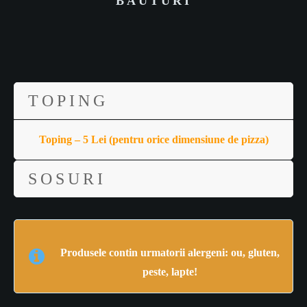
BAUTURI
TOPING
Toping – 5 Lei (pentru orice dimensiune de pizza)
SOSURI
Produsele contin urmatorii alergeni: ou, gluten,
peste, lapte!