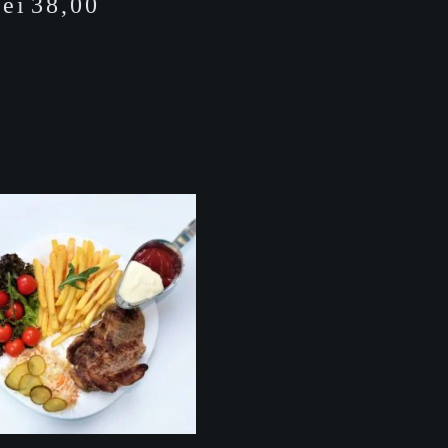
lei
38,00