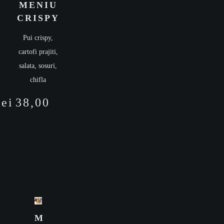
MENIU
CRISPY
Pui crispy,
cartofi prajiti,
salata, sosuri,
chifla
lei
38,00
M