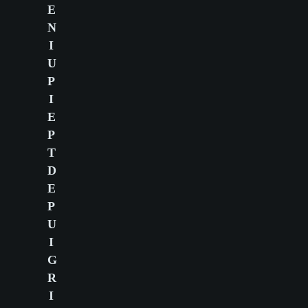
E
N
I
U
P
I
E
P
T
D
E
P
U
I
G
R
I