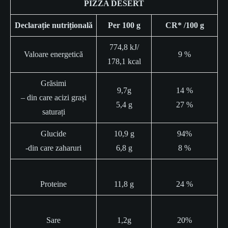
PIZZA DESERT
Declarație nutrițională
Per 100 g
CR* /100 g
774,8 kJ/
Valoare energetică
9 %
178,1 kcal
Grăsimi
9,7g
14 %
– din care acizi grași
5,4 g
27 %
saturați
Glucide
10,9 g
94%
-din care zaharuri
6,8 g
8 %
Proteine
11,8 g
24 %
Sare
1,2g
20%