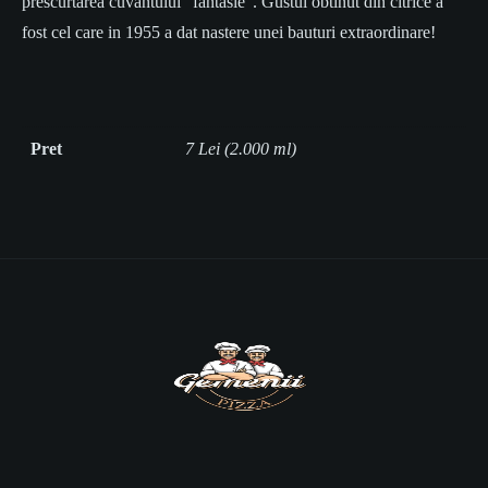
prescurtarea cuvantului “fantasie”. Gustul obtinut din citrice a
fost cel care in 1955 a dat nastere unei bauturi extraordinare!
Pret
7 Lei (2.000 ml)