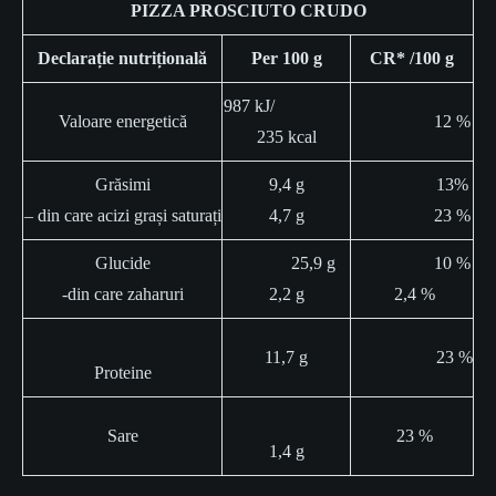
PIZZA PROSCIUTO CRUDO
Declarație nutrițională
Per 100 g
CR* /100 g
987 kJ/
Valoare energetică
12 %
235 kcal
Grăsimi
9,4 g
13%
– din care acizi grași saturați
4,7 g
23 %
Glucide
25,9 g
10 %
-din care zaharuri
2,2 g
2,4 %
11,7 g
23 %
Proteine
Sare
23 %
1,4 g